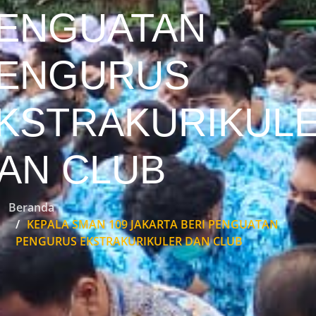
ENGUATAN
ENGURUS
KSTRAKURIKUL
AN CLUB
Beranda
KEPALA SMAN 109 JAKARTA BERI PENGUATAN
PENGURUS EKSTRAKURIKULER DAN CLUB