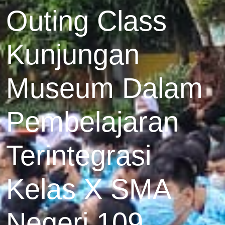
Outing Class
Kunjungan
Museum Dalam
Pembelajaran
Terintegrasi
Kelas X SMA
Negeri 109