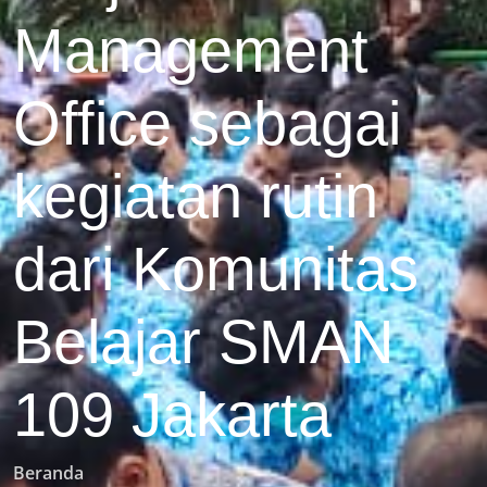
Management
Office sebagai
kegiatan rutin
dari Komunitas
Belajar SMAN
109 Jakarta
Beranda